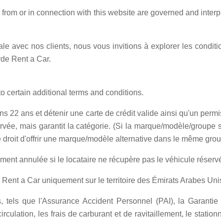
 from or in connection with this website are governed and inter
le avec nos clients, nous vous invitions à explorer les conditi
rde Rent a Car.
to certain additional terms and conditions.
ins 22 ans et détenir une carte de crédit valide ainsi qu'un perm
ée, mais garantit la catégorie. (Si la marque/modèle/groupe sp
le droit d'offrir une marque/modèle alternative dans le même gr
ent annulée si le locataire ne récupère pas le véhicule réservé 
de Rent a Car uniquement sur le territoire des Émirats Arabes Uni
s, tels que l'Assurance Accident Personnel (PAI), la Garantie
lation, les frais de carburant et de ravitaillement, le stationn